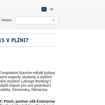
 Evropském hlavním městě kultury
ovými experty, studenty a dalšími
ovém myšlení („design thinking“)
i další impuls pro své podnikání
republiky, Slovenska, Německa
C Plzeň, partner sítě Enterprise