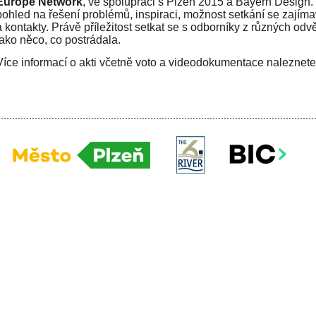
Europe Network
, ve spolupráci s Plzeň 2015 a Bayern Design.
pohled na řešení problémů, inspiraci, možnost setkání se zajíma
a kontakty. Právě příležitost setkat se s odborníky z různých odv
jako něco, co postrádala.
Více informací o akti včetně voto a videodokumentace naleznet