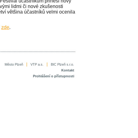
 Festival účastníkům přinesl nový
vými lidmi či nové zkušenosti
ětví většina účastníků velmi ocenila
e
zde
.
|
|
Město Plzeň
VTP a.s.
BIC Plzeň s.r.o.
Kontakt
Prohlášení o přístupnosti