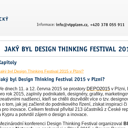
Jaký byl Design Thinking Festival 2015 v Plzni?
Ve dnech 11. a 12. června 2015 se prostory
DEPO2015
v Plzni,
pro rok 2015, zaplnily podnikateli, designéry, grafiky, marketing
kreativními nadšenci, kteří se chtěli dozvědět více o tzv. design
a o tom, jak jej začlenit do podnikového řízení, získat inspiraci č
a pro inovace. Celkem festival přivítal 213 účastníků z České 
a Kypru a potvrdil zájem o design a inovace.
Mezinárodní konferenci Design Thinking Festival organizoval
BI