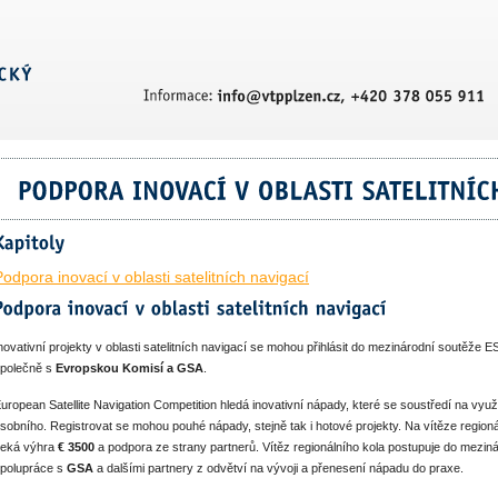
Podpora inovací v oblasti satelitních navigací
novativní projekty v oblasti satelitních navigací se mohou přihlásit do mezinárodní soutěž
polečně s
Evropskou Komisí a GSA
.
uropean Satellite Navigation Competition hledá inovativní nápady, které se soustředí na využ
sobního. Registrovat se mohou pouhé nápady, stejně tak i hotové projekty. Na vítěze regionál
eká výhra
€ 3500
a podpora ze strany partnerů. Vítěz regionálního kola postupuje do mezin
polupráce s
GSA
a dalšími partnery z odvětví na vývoji a přenesení nápadu do praxe.