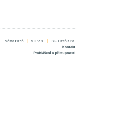
|
|
Město Plzeň
VTP a.s.
BIC Plzeň s.r.o.
Kontakt
Prohlášení o přístupnosti