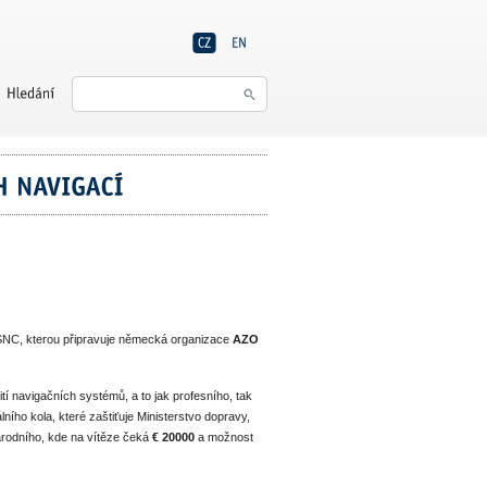
e ESNC, kterou připravuje německá organizace
AZO
ití navigačních systémů, a to jak profesního, tak
ního kola, které zaštiťuje Ministerstvo dopravy,
árodního, kde na vítěze čeká
€ 20000
a možnost