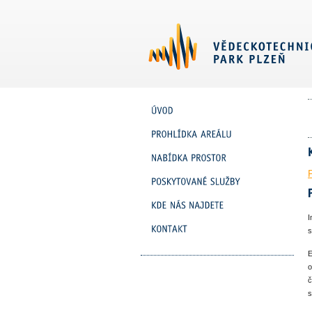
I
s
E
o
č
s